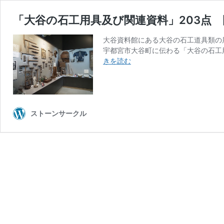
「大谷の石工用具及び関連資料」203点
大谷資料館にある大谷の石工道具類の展
宇都宮市大谷町に伝わる「大谷の石工
「大
きを読む
谷
の
石
工
用
ストーンサークル
具
及
び
関
連
資
料」
203
点
国