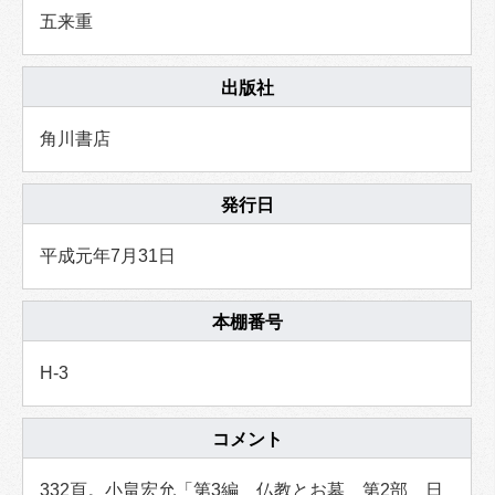
五来重
出版社
角川書店
発行日
平成元年7月31日
本棚番号
H-3
コメント
332頁。小畠宏允「第3編 仏教とお墓 第2部 日