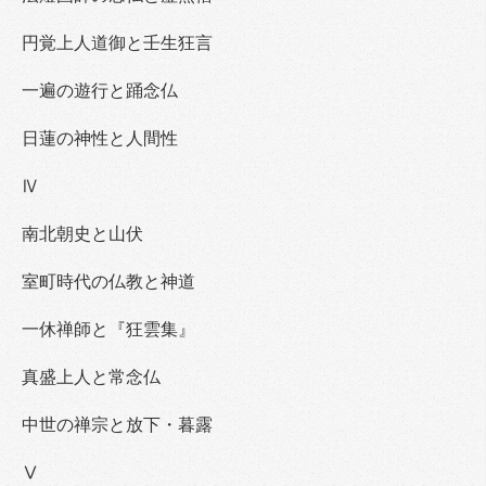
円覚上人道御と壬生狂言
一遍の遊行と踊念仏
日蓮の神性と人間性
Ⅳ
南北朝史と山伏
室町時代の仏教と神道
一休禅師と『狂雲集』
真盛上人と常念仏
中世の禅宗と放下・暮露
Ⅴ