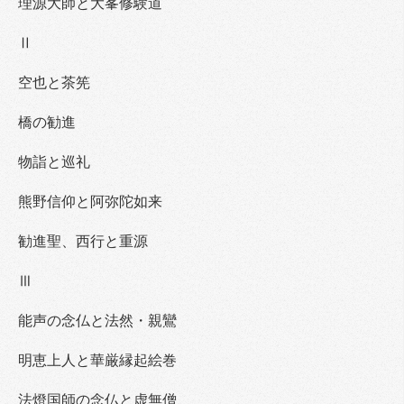
理源大師と大峯修験道
Ⅱ
空也と茶筅
橋の勧進
物詣と巡礼
熊野信仰と阿弥陀如来
勧進聖、西行と重源
Ⅲ
能声の念仏と法然・親鸞
明恵上人と華厳縁起絵巻
法燈国師の念仏と虚無僧