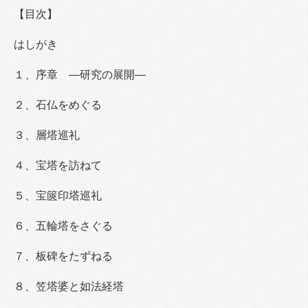
【目次】
はしがき
１、序章 ―研究の展開―
２、石仏をめぐる
３、層塔巡礼
４、宝塔を訪ねて
５、宝篋印塔巡礼
６、五輪塔をさぐる
７、板碑をたずねる
８、笠塔婆と如法経塔