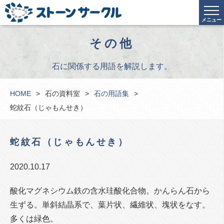
メニュー
その他
石に関係する用語を解説します。
HOME
石の資料室
石の用語集
蛇紋石（じゃもんせき）
蛇紋石（じゃもんせき）
2020.10.17
酸化マグネシウム鉄の含水珪酸化合物。かんらん石から
生ずる。単斜結晶系で、葉片状、繊維状、塊状をなす。
多くは緑色。