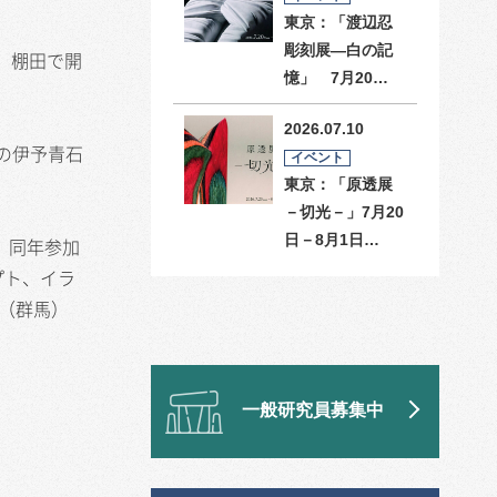
東京：「渡辺忍
彫刻展―白の記
）棚田で開
憶」 7月20…
2026.07.10
の伊予青石
イベント
東京：「原透展
－切光－」7月20
日－8月1日…
、同年参加
プト、イラ
2（群馬）
一般研究員募集中