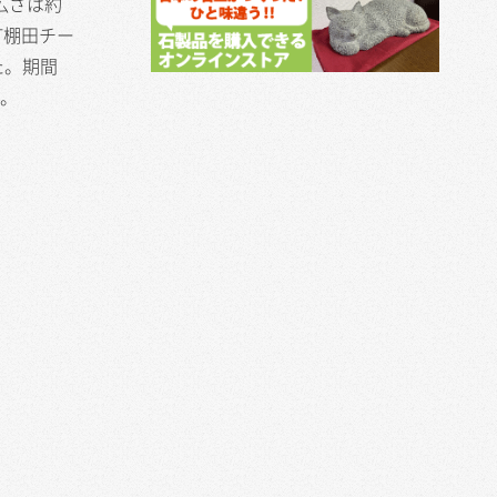
広さは約
町棚田チー
た。期間
す。