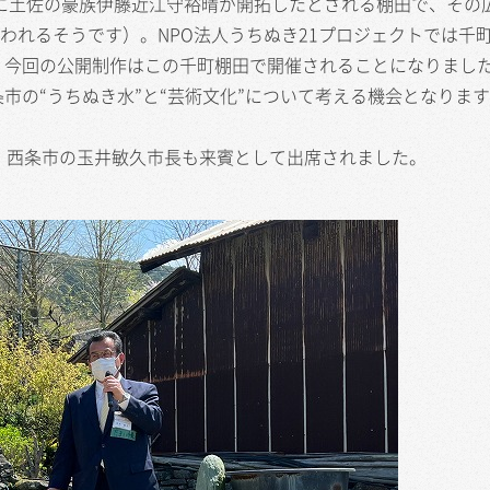
に土佐の豪族伊藤近江守裕晴が開拓したとされる棚田で、その
もいわれるそうです）。NPO法人うちぬき21プロジェクトでは千
、今回の公開制作はこの千町棚田で開催されることになりまし
市の“うちぬき水”と“芸術文化”について考える機会となりま
、西条市の玉井敏久市長も来賓として出席されました。