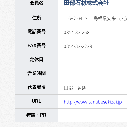
田部石材株式会社
会員名
〒692-0412
島根県安来市広瀬
住所
0854-32-2681
電話番号
0854-32-2229
FAX番号
定休日
営業時間
田部 哲朗
代表者名
http://www.tanabesekizai.jp
URL
特徴・PR