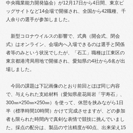
中央職業能力開発協会）が12月17日から4日間、東京ビ
ッグサイトなど14会場で開催され、全国から42職種、千
人余りの選手が参加しました。
新型コロナウイルスの影響で、式典（開会式、閉会
式）はオンライン、会場内へ入場できるのは選手と関係
者等のみという状況でしたが、「石工」職種は江東区の
東京都港湾局用地で開催され、愛知県の4社から6名が出
場しました。
今回の課題は下記画像のとおり前回とほぼ同じ内容
で、与えられた支給材料（愛知県産花崗岩「宇寿石」、
300㎜×250㎜×250㎜）を使って、休憩を挟みながら1日
半（標準時間10時間）かけて完成させますが、どの参加
者も限られた時間内で真剣な表情で競技に挑んでいまし
た。採点の配分は、製品の寸法精度が60点、出来栄え15