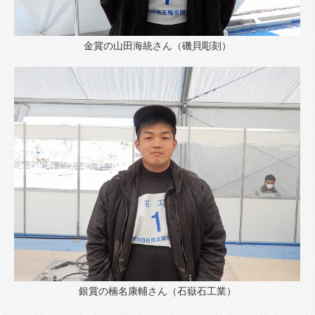
金賞の山田海統さん（磯貝彫刻）
銀賞の楠名康輔さん（石嶽石工業）