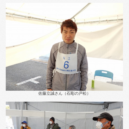
佐藤立誠さん（石彫の戸松）