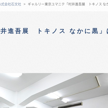
株式会社石文社
ギャルリー東京ユマニテ「村井進吾展 トキノス なか
井進吾展 トキノス なかに黒」