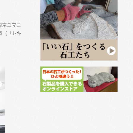
東京ユマニ
点（「トキ