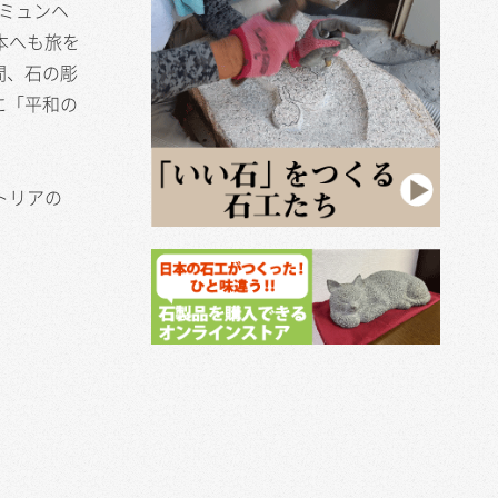
にミュンヘ
本へも旅を
間、石の彫
に「平和の
トリアの