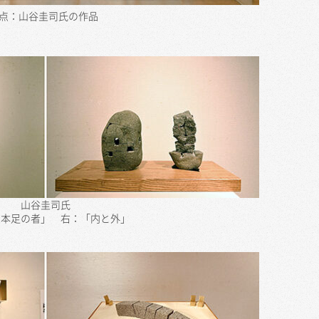
3点：山谷圭司氏の作品
山谷圭司氏
三本足の者」 右：「内と外」