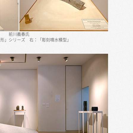
前川義春氏
う形」シリーズ 右：「彫刻噴水模型」