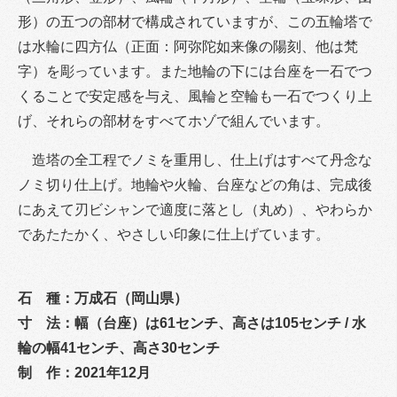
形）の五つの部材で構成されていますが、この五輪塔で
は水輪に四方仏（正面：阿弥陀如来像の陽刻、他は梵
字）を彫っています。また地輪の下には台座を一石でつ
くることで安定感を与え、風輪と空輪も一石でつくり上
げ、それらの部材をすべてホゾで組んでいます。
造塔の全工程でノミを重用し、仕上げはすべて丹念な
ノミ切り仕上げ。地輪や火輪、台座などの角は、完成後
にあえて刃ビシャンで適度に落とし（丸め）、やわらか
であたたかく、やさしい印象に仕上げています。
石 種：万成石（岡山県）
寸 法：幅（台座）は61センチ、高さは105センチ / 水
輪の幅41センチ、高さ30センチ
制 作：2021年12月