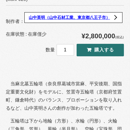
山中英明（山中石材工業、東京都八王子市）
制作者：
在庫状態 : 在庫僅少
¥2,800,000
(税込)
数量
当麻北墓五輪塔（奈良県葛城市當麻、平安後期、国指
定重要文化財）をモデルに、笠置寺五輪塔（京都府笠置
町、鎌倉時代）のバランス、プロポーションを取り入れ
るなど、山中英明さんの創作が加わった五輪塔です。
五輪塔は下から地輪（方形）、水輪（円形）、火輪
（三角形、笠形）、風輪（半月形）、空輪（宝珠形、団