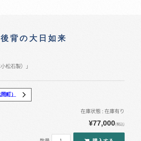
塔後背の大日如来
本小松石製）」
忠岡町）
在庫状態 : 在庫有り
¥77,000
(税込)
数量