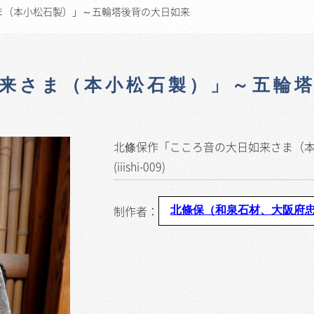
ま（本小松石製）」～五輪塔後背の大日如来
来さま（本小松石製）」～五輪
北條保作「こころ音の大日如来さま（
(iiishi-009)
制作者：
北條保（和泉石材、大阪府