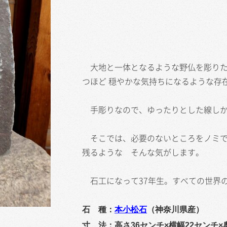
大地と一体となるような野仏を彫りた
つほど 穏やかな気持ちになるような存
手彫りなので、ゆったりとした線しか
そこでは、必要のないところをノミで
残るような そんな気がします。
石工になって37年生。すべての世界
石 種：
本小松石
（神奈川県産）
寸 法：高さ36センチ×横幅22センチ×