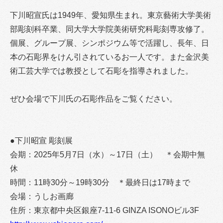
下川昭宣氏は1949年、愛知県生まれ。東京藝術大学美術
部彫刻科卒業、同大学大学院美術研究科彫刻専攻修了。
個展、グループ展、シンポジウム等で活躍し、長年、日
本の石彫界をけん引されているお一人です。また金沢美
術工芸大学では教授として石彫を指導されました。
ぜひ会場で下川氏の石彫作品をご覧ください。
●下川昭宣 彫刻展
会期：2025年5月7日（水）～17日（土） ＊会期中無
休
時間：11時30分～19時30分 ＊最終日は17時まで
会場：うしお画廊
住所：東京都中央区銀座7-11-6 GINZA ISONOビル3F