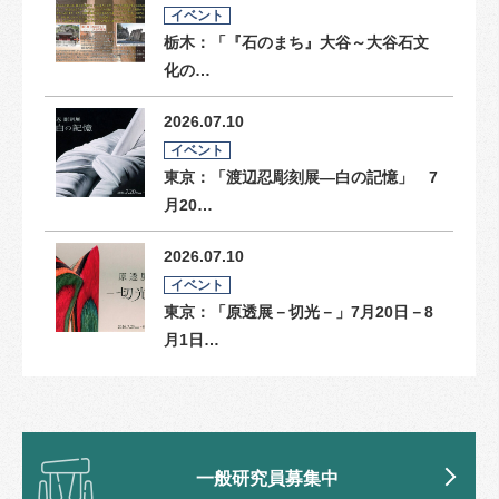
イベント
栃木：「『石のまち』大谷～大谷石文
化の…
2026.07.10
イベント
東京：「渡辺忍彫刻展―白の記憶」 7
月20…
2026.07.10
イベント
東京：「原透展－切光－」7月20日－8
月1日…
一般研究員募集中