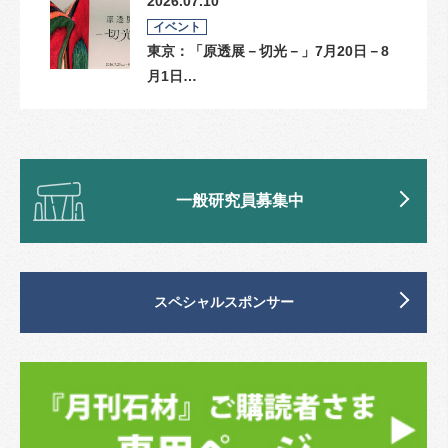
2026.07.10
イベント
東京：「原透展－切光－」7月20日－8
月1日…
一般研究員募集中
スペシャルスポンサー