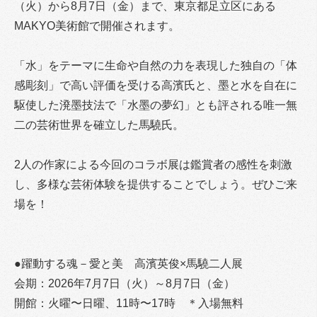
（火）から8月7日（金）まで、東京都足立区にある
MAKYO美術館で開催されます。
「水」をテーマに生命や自然の力を表現した独自の「体
感彫刻」で高い評価を受ける高濱氏と、墨と水を自在に
駆使した溌墨技法で「水墨の夢幻」とも評される唯一無
二の芸術世界を確立した馬驍氏。
2人の作家による今回のコラボ展は鑑賞者の感性を刺激
し、多様な芸術体験を提供することでしょう。ぜひご来
場を！
●躍動する魂－愛と美 高濱英俊×馬驍二人展
会期：2026年7月7日（火）～8月7日（金）
開館：火曜〜日曜、11時〜17時 ＊入場無料