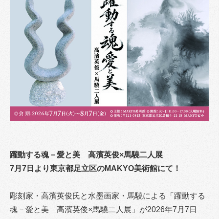
躍動する魂－愛と美 高濱英俊×馬驍二人展
7月7日より東京都足立区のMAKYO美術館にて！
彫刻家・高濱英俊氏と水墨画家・馬驍による「躍動する
魂－愛と美 高濱英俊×馬驍二人展」が2026年7月7日