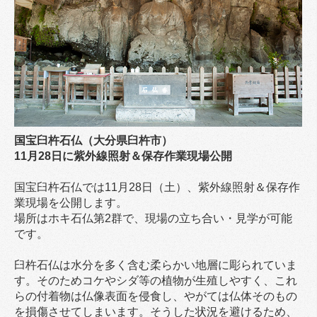
国宝臼杵石仏（大分県臼杵市）
11月28日に紫外線照射＆保存作業現場公開
国宝臼杵石仏では11月28日（土）、紫外線照射＆保存作
業現場を公開します。
場所はホキ石仏第2群で、現場の立ち合い・見学が可能
です。
臼杵石仏は水分を多く含む柔らかい地層に彫られていま
す。そのためコケやシダ等の植物が生殖しやすく、これ
らの付着物は仏像表面を侵食し、やがては仏体そのもの
を損傷させてしまいます。そうした状況を避けるため、