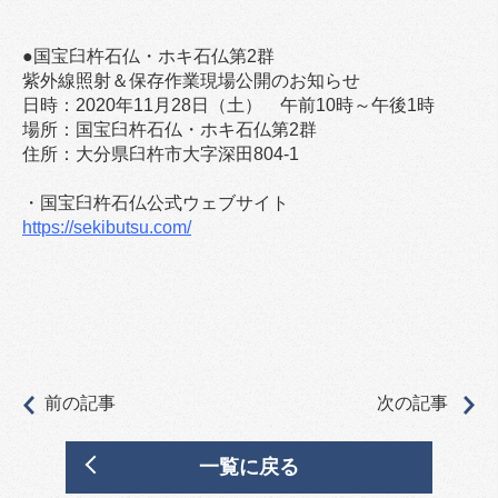
●国宝臼杵石仏・ホキ石仏第2群
紫外線照射＆保存作業現場公開のお知らせ
日時：2020年11月28日（土） 午前10時～午後1時
場所：国宝臼杵石仏・ホキ石仏第2群
住所：大分県臼杵市大字深田804-1
・国宝臼杵石仏公式ウェブサイト
https://sekibutsu.com/
前の記事
次の記事
一覧に戻る