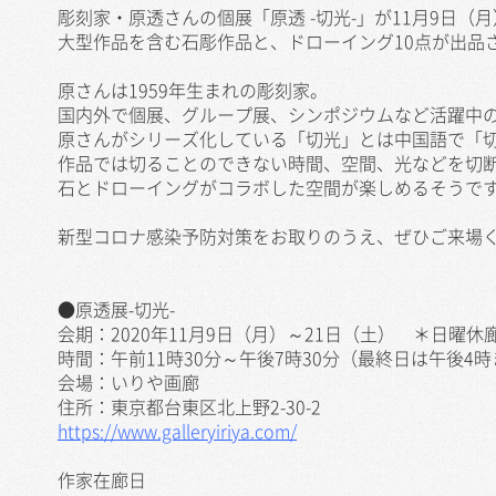
彫刻家・原透さんの個展「原透 -切光-」が11月9日
大型作品を含む石彫作品と、ドローイング10点が出品
原さんは1959年生まれの彫刻家。
国内外で個展、グループ展、シンポジウムなど活躍中
原さんがシリーズ化している「切光」とは中国語で「
作品では切ることのできない時間、空間、光などを切
石とドローイングがコラボした空間が楽しめるそうで
新型コロナ感染予防対策をお取りのうえ、ぜひご来場
●原透展-切光-
会期：2020年11月9日（月）～21日（土） ＊日曜休
時間：午前11時30分～午後7時30分（最終日は午後4
会場：いりや画廊
住所：東京都台東区北上野2-30-2
https://www.galleryiriya.com/
作家在廊日