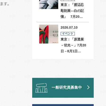
れます。
東京：「渡辺忍
彫刻展―白の記
憶」 7月20…
2026.07.10
イベント
東京：「原透展
－切光－」7月20
日－8月1日…
一般研究員募集中