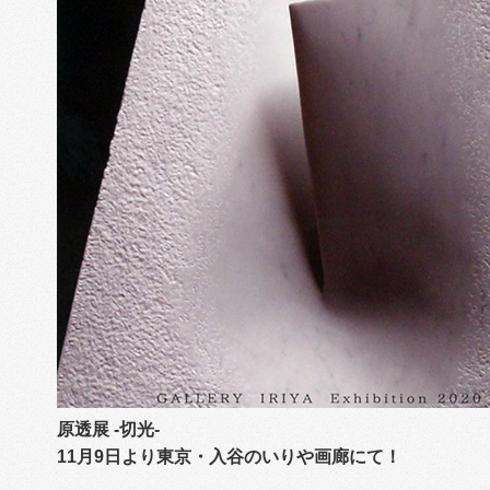
原透展 -切光-
11月9日より東京・入谷のいりや画廊にて！