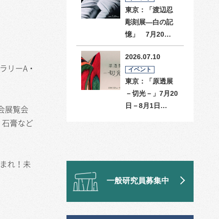
東京：「渡辺忍
彫刻展―白の記
憶」 7月20…
2026.07.10
ラリーA・
イベント
東京：「原透展
－切光－」7月20
日－8月1日…
会展覧会
、石膏など
集まれ！未
一般研究員募集中