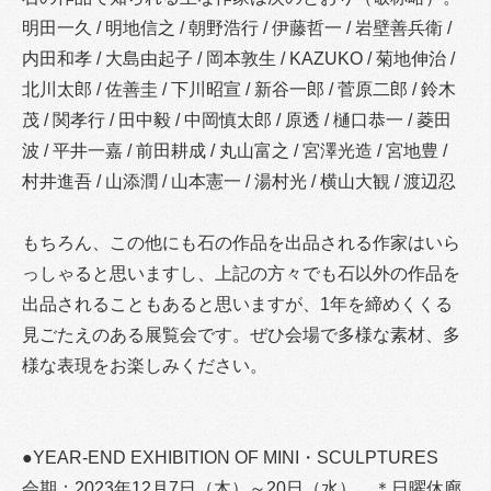
明田一久 / 明地信之 / 朝野浩行 / 伊藤哲一 / 岩壁善兵衛 /
内田和孝 / 大島由起子 / 岡本敦生 / KAZUKO / 菊地伸治 /
北川太郎 / 佐善圭 / 下川昭宣 / 新谷一郎 / 菅原二郎 / 鈴木
茂 / 関孝行 / 田中毅 / 中岡慎太郎 / 原透 / 樋口恭一 / 菱田
波 / 平井一嘉 / 前田耕成 / 丸山富之 / 宮澤光造 / 宮地豊 /
村井進吾 / 山添潤 / 山本憲一 / 湯村光 / 横山大観 / 渡辺忍
もちろん、この他にも石の作品を出品される作家はいら
っしゃると思いますし、上記の方々でも石以外の作品を
出品されることもあると思いますが、1年を締めくくる
見ごたえのある展覧会です。ぜひ会場で多様な素材、多
様な表現をお楽しみください。
●YEAR-END EXHIBITION OF MINI・SCULPTURES
会期：2023年12月7日（木）～20日（水） ＊日曜休廊