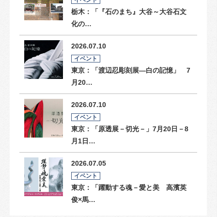
イベント
栃木：「『石のまち』大谷～大谷石文
化の…
2026.07.10
イベント
東京：「渡辺忍彫刻展―白の記憶」 7
月20…
2026.07.10
イベント
東京：「原透展－切光－」7月20日－8
月1日…
2026.07.05
イベント
東京：「躍動する魂－愛と美 高濱英
俊×馬…