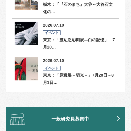
栃木：「『石のまち』大谷～大谷石文
化の…
2026.07.10
イベント
東京：「渡辺忍彫刻展―白の記憶」 7
月20…
2026.07.10
イベント
東京：「原透展－切光－」7月20日－8
月1日…
一般研究員募集中