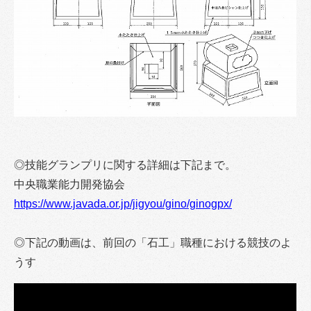
◎技能グランプリに関する詳細は下記まで。
中央職業能力開発協会
https://www.javada.or.jp/jigyou/gino/ginogpx/
◎下記の動画は、前回の「石工」職種における競技のよ
うす