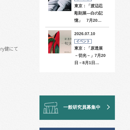
東京：「渡辺忍
彫刻展―白の記
憶」 7月20…
2026.07.10
イベント
ry健にて
東京：「原透展
－切光－」7月20
日－8月1日…
一般研究員募集中