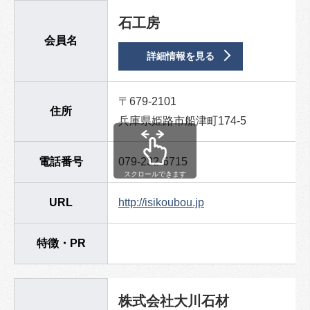
石工房
会員名
詳細情報を見る
〒679-2101
住所
兵庫県姫路市船津町174-5
電話番号
079-232-6715
スクロールできます
URL
http://isikoubou.jp
特徴・PR
株式会社大川石材