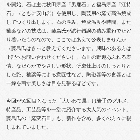
を開始。石は主に秋田県産「男鹿石」と福島県産「江持
石」（ともに安山岩）を使用し、陶芸用の窯で高温焼成
してつくり出します。石の厚み、焼成温度や時間、また
釉薬などの技法は、藤島氏が試行錯誤の積み重ねでたど
り着いたものなので、ここではあえて公表しませんが
（藤島氏はきっと教えてくださいます。興味のある方は
下記へお問い合わせください）、石皿の野趣あふれる表
情、なだらかでやさしい形状、研磨仕上げのしっとりと
した艶、釉薬等による意匠性など、陶磁器等の食器とは
一線を画す美しさは目を見張るほどです。
今回が52回目となった「大いわて展」は岩手のグルメ、
特産品、工芸品等を一堂に紹介する大人気のイベント。
藤島氏の「窯変石皿」も、新作を含め、多くの方々に親
しまれていました。