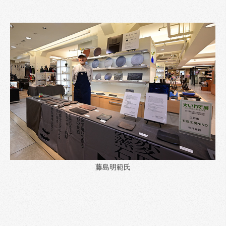
藤島明範氏