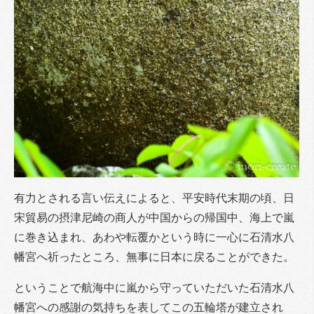
有力とされる言い伝えによると、平安時代末期の頃、日
宋貿易の摂津尼崎の商人が中国からの帰国中、海上で嵐
に巻き込まれ、あわや転覆かという時に一心に石清水八
幡宮へ祈ったところ、無事に日本に戻ることができた。
ということで航海中に嵐から守っていただいた石清水八
幡宮への感謝の気持ちを表してこの五輪塔が建立され