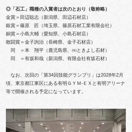
◎「石工」職種の入賞者は次のとおり（敬称略）
金賞＝田辺聡志（新潟県、田辺石材店）
銀賞＝篠原 匠（埼玉県、篠原石材工業有限会社）
銅賞＝小島大輔（愛知県、小島石材店）
敢闘賞＝金子詢治（長崎県、金子石材店）
同 ＝本 翔平（鹿児島県、㈲ときよし石材）
同 ＝有坂和哉（新潟県、有限会社有坂石材）
なお、次回の「第34回技能グランプリ」は2028年2月
頃、東京都江東区にある有明ＧＹＭ‐ＥＸと有明アリーナ
等で開催される予定になっています。