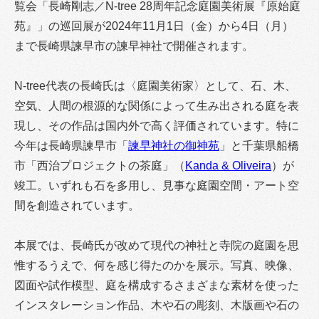
覧会「長崎剛志／N-tree 28周年記念庭園美術展『原始庭
苑』」の巡回展が2024年11月1日（金）から4日（月）
まで長崎県諫早市の諫早神社で開催されます。
N-tree代表の長崎氏は〈庭園美術家〉として、石、木、
空気、人間の根源的な関係によって生み出される庭を表
現し、その作品は国内外で高く評価されています。特に
今年は長崎県諫早市「
諫早神社の御神苑
」と千葉県船橋
市「西治プロジェクトの茶庭」（
Kanda & Oliveira
）が
竣工。いずれも石を多用し、見事な庭園空間・アート空
間を創造されています。
本展では、長崎氏が改めて現代の神社と寺院の庭園を思
惟するうえで、何を感じ得たのかを展示。写真、映像、
図面や試作模型、庭を構成するさまざまな素材を使った
インスタレーション作品、木や石の彫刻、木版画や石の