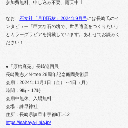
参加費無料、申し込み不要、雨天中止
なお、
石文社「月刊石材」2024年9月号
には長崎氏のイ
ンタビュー「巨大な石の塊で、世界遺産をつくりたい」
とカラーグラビアを掲載しています。あわせてお読みく
ださい！
●「原始庭苑」長崎巡回展
長崎剛志／N-tree 28周年記念庭園美術展
会期：2024年11月1日（金）～4日（月）
時間：9時～17時
会期中無休、入場無料
会場：諫早神社
住所：長崎県諫早市宇都町1-12
https://isahaya-jinja.jp/