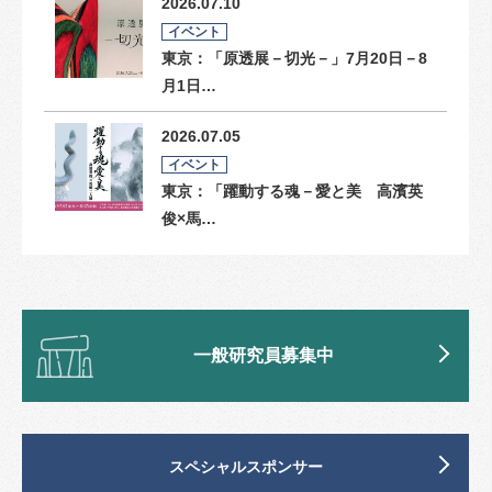
2026.07.10
イベント
東京：「原透展－切光－」7月20日－8
月1日…
2026.07.05
イベント
東京：「躍動する魂－愛と美 高濱英
俊×馬…
一般研究員募集中
スペシャルスポンサー