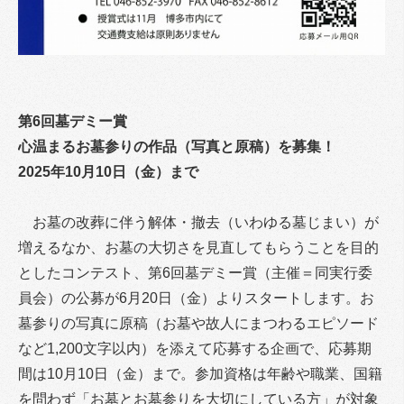
第6回墓デミー賞
心温まるお墓参りの作品（写真と原稿）を募集！
2025年10月10日（金）まで
お墓の改葬に伴う解体・撤去（いわゆる墓じまい）が
増えるなか、お墓の大切さを見直してもらうことを目的
としたコンテスト、第6回墓デミー賞（主催＝同実行委
員会）の公募が6月20日（金）よりスタートします。お
墓参りの写真に原稿（お墓や故人にまつわるエピソード
など1,200文字以内）を添えて応募する企画で、応募期
間は10月10日（金）まで。参加資格は年齢や職業、国籍
を問わず「お墓とお墓参りを大切にしている方」が対象