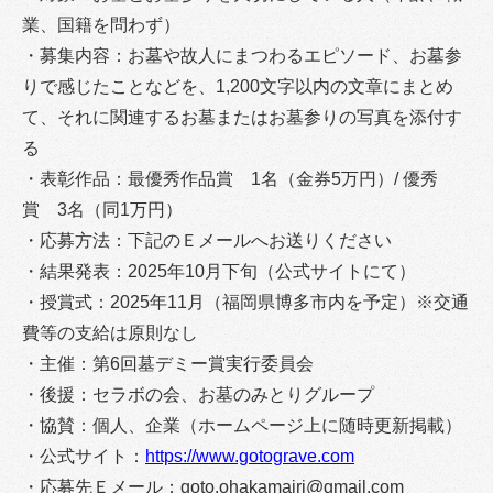
業、国籍を問わず）
・募集内容：お墓や故人にまつわるエピソード、お墓参
りで感じたことなどを、1,200文字以内の文章にまとめ
て、それに関連するお墓またはお墓参りの写真を添付す
る
・表彰作品：最優秀作品賞 1名（金券5万円）/ 優秀
賞 3名（同1万円）
・応募方法：下記のＥメールへお送りください
・結果発表：2025年10月下旬（公式サイトにて）
・授賞式：2025年11月（福岡県博多市内を予定）※交通
費等の支給は原則なし
・主催：第6回墓デミー賞実行委員会
・後援：セラボの会、お墓のみとりグループ
・協賛：個人、企業（ホームページ上に随時更新掲載）
・公式サイト：
https://www.gotograve.com
・応募先Ｅメール：goto.ohakamairi@gmail.com