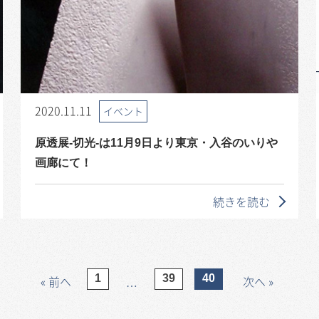
2020.11.11
イベント
原透展-切光-は11月9日より東京・入谷のいりや
画廊にて！
続きを読む
1
39
40
« 前へ
次へ »
…