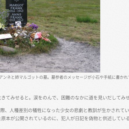
アンネと姉マルゴットの墓。墓参者のメッセージが小石や手紙に書かれ
生きてみせると。涙をのんで、困難のなかに道を見いだしてみ
た際、人種差別の犠牲になった少女の悲劇と教訓が生かされて
た原本が公開されているのに、犯人が日記を偽物と供述してい