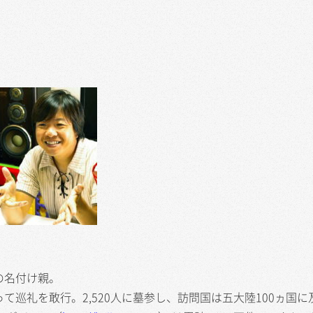
の名付け親。
て巡礼を敢行。2,520人に墓参し、訪問国は五大陸100ヵ国に