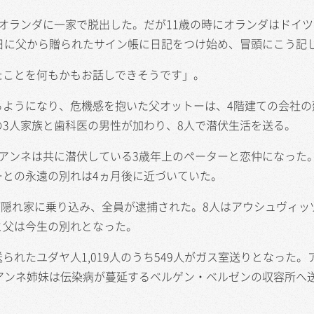
オランダに一家で脱出した。だが11歳の時にオランダはドイツ
日に父から贈られたサイン帳に日記をつけ始め、冒頭にこう記
たことを何もかもお話しできそうです」。
ようになり、危機感を抱いた父オットーは、4階建ての会社の
3人家族と歯科医の男性が加わり、8人で潜伏生活を送る。
アンネは共に潜伏している3歳年上のペーターと恋仲になった
ーとの永遠の別れは4ヵ月後に近づいていた。
が隠れ家に乗り込み、全員が逮捕された。8人はアウシュヴィッ
と父は今生の別れとなった。
れたユダヤ人1,019人のうち549人がガス室送りとなった。
アンネ姉妹は伝染病が蔓延するベルゲン・ベルゼンの収容所へ
。