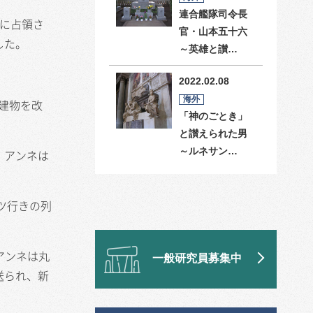
連合艦隊司令長
に占領さ
官・山本五十六
した。
～英雄と讃…
2022.02.08
海外
建物を改
「神のごとき」
と讃えられた男
～ルネサン…
。アンネは
ツ行きの列
アンネは丸
一般研究員募集中
送られ、新