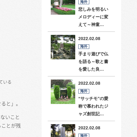
海外
悲しみを明るい
メロディーに変
えて～神童…
2022.02.08
海外
手まり遊びで仏
を語る～歌と書
を愛した良…
ている
2022.02.08
海外
“サッチモ”の愛
せると」。
称で慕われたジ
ャズ創世記…
いないこと
ることが残
2022.02.08
海外