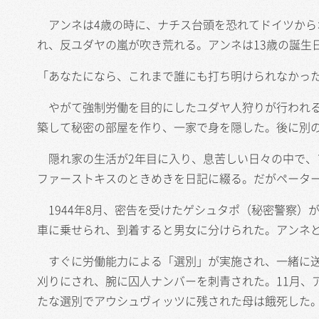
アンネは4歳の時に、ナチス台頭を恐れてドイツから
れ、反ユダヤの嵐が吹き荒れる。アンネは13歳の誕生
「あなたになら、これまで誰にも打ち明けられなかっ
やがて強制労働を目的にしたユダヤ人狩りが行われる
築して秘密の部屋を作り、一家で身を隠した。後に別の
隠れ家の生活が2年目に入り、息苦しい日々の中で、
ファーストキスのときめきを日記に綴る。だがペータ
1944年8月、密告を受けたゲシュタポ（秘密警察）
車に乗せられ、到着すると男女に分けられた。アンネ
すぐに労働能力による「選別」が実施され、一緒に送ら
刈りにされ、腕に囚人ナンバーを刺青された。11月、
たな選別でアウシュヴィッツに残された母は餓死した