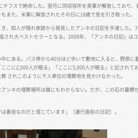
月にチフスで絶命した。翌月に同収容所を英軍が解放しており、
もまた、米軍に解放されたその日に18歳で息を引き取った。
き、知人が隠れ家跡から発見したアンネの日記を手渡した。
版され大ベストセラーとなる。2009年、『アンネの日記』は
中にある。バス停から40分ほど歩いて敷地に入ると、野原に
こに2,500人が眠る」「ここに5,000人が眠る」と記されて
葬 されこのように千人単位の埋葬地を見かけなかった。
アンネの埋葬場所は誰にもわからない。だが、この石の墓標
では善良なのだと信じています」（連行直前の日記）。