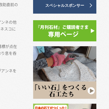
救助直前の
スペシャルスポンサー
アンネの他
ユネスコに
墓標が点在
おり息を呑
がアンネを