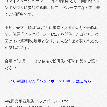
（マイスターシューレ）、石の彫刻家として国内外のシ
ンポジウムに参加する他、個展、グループ展などでも長
くご活躍中です。
本展に先立ち松田氏は7月に東京・入谷のいりや画廊に
て、個展「バックボーン Part1」を開催したばかり。今
回はその第2弾の展示となり、どんな作品が見られるの
か楽しみです。
会期は2ヵ月！ ぜひ会場で松田氏の石彫作品をご覧く
ださい。
・
いりや画廊での「バックボーン Part1」はこちら！
●松田文平石彫展 バックボーン Part2