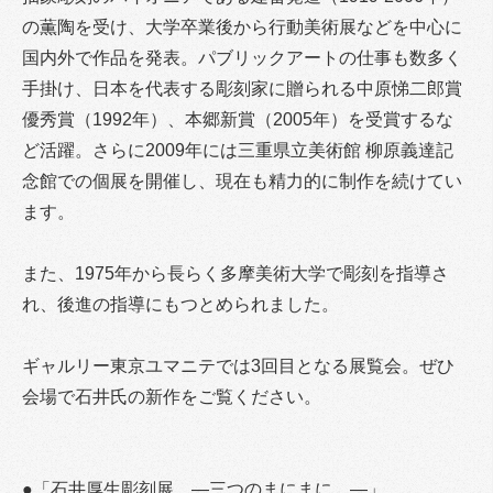
の薫陶を受け、大学卒業後から行動美術展などを中心に
国内外で作品を発表。パブリックアートの仕事も数多く
手掛け、日本を代表する彫刻家に贈られる中原悌二郎賞
優秀賞（1992年）、本郷新賞（2005年）を受賞するな
ど活躍。さらに2009年には三重県立美術館 柳原義達記
念館での個展を開催し、現在も精力的に制作を続けてい
ます。
また、1975年から長らく多摩美術大学で彫刻を指導さ
れ、後進の指導にもつとめられました。
ギャルリー東京ユマニテでは3回目となる展覧会。ぜひ
会場で石井氏の新作をご覧ください。
●「石井厚生彫刻展 ―三つのまにまに…―」