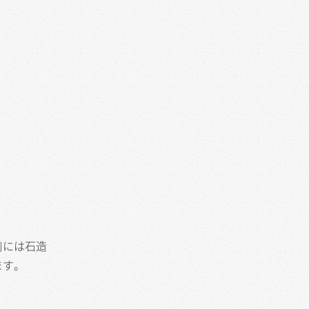
前には石造
ます。