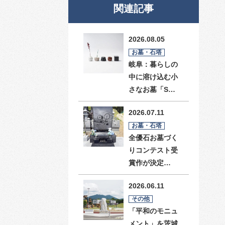
関連記事
2026.08.05
お墓・石塔
岐阜：暮らしの
中に溶け込む小
さなお墓「S…
2026.07.11
お墓・石塔
全優石お墓づく
りコンテスト受
賞作が決定…
2026.06.11
その他
「平和のモニュ
メント」を茨城