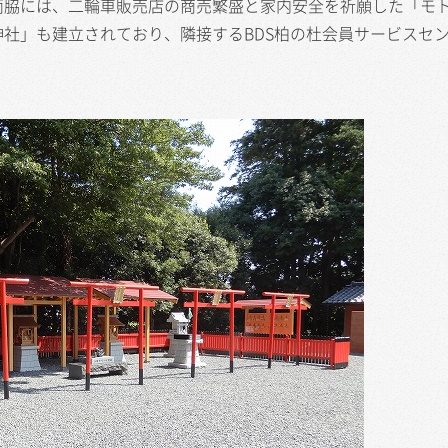
両脇には、二輪車販売店の商売繁盛と家内安全を祈願した「モ
社」も建立されており、隣接するBDS柏の杜会員サービスセ