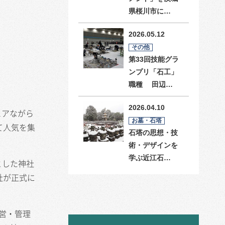
県桜川市に…
2026.05.12
その他
第33回技能グラ
ンプリ「石工」
職種 田辺…
2026.04.10
ュアながら
お墓・石塔
て人気を集
石塔の思想・技
術・デザインを
学ぶ近江石…
とした神社
社が正式に
営・管理