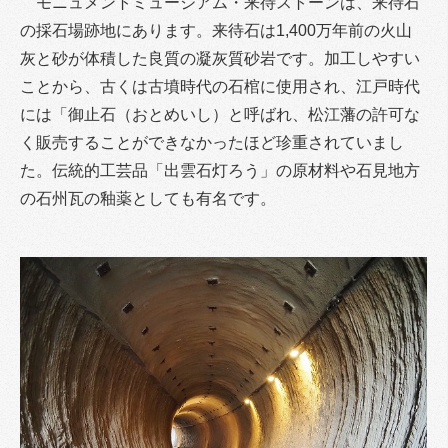
モニュメントミュージアム・来待ストーンは、来待石
の採石場跡地にあります。来待石は1,400万年前の火山
灰と砂が体積した良質の凝灰質砂岩です。加工しやすい
ことから、古くは古墳時代の石棺に使用され、江戸時代
には「御止石（おとめいし）と呼ばれ、松江藩の許可な
く販売することができなかったほど珍重されていまし
た。伝統的工芸品「出雲石灯ろう」の原材料や石見地方
の石州瓦の釉薬としても有名です。