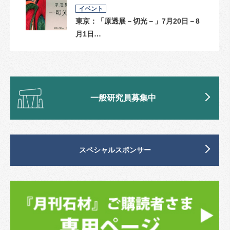
イベント
東京：「原透展－切光－」7月20日－8
月1日…
一般研究員募集中
スペシャルスポンサー