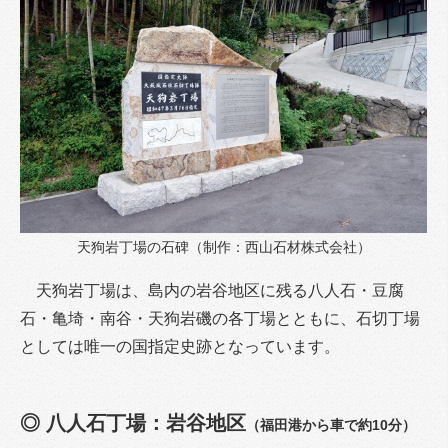
天狗岩丁場の石碑（制作：西山石材株式会社）
天狗岩丁場は、島内の岩谷地区に残る八人石・豆腐
石・亀埼・南谷・天狗岩磯の各丁場とともに、石切丁場
としては唯一の国指定史跡となっています。
◎ 八人石丁場：岩谷地区
（
福田港から車で約10分）