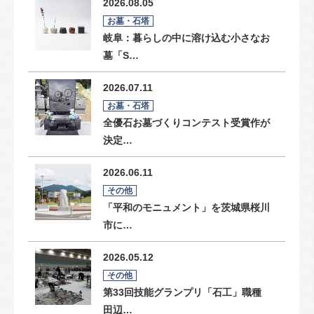
2026.08.05
お墓・石塔
岐阜：暮らしの中に溶け込む小さなお
墓「S…
2026.07.11
お墓・石塔
全優石お墓づくりコンテスト受賞作が
決定…
2026.06.11
その他
「平和のモニュメント」を茨城県桜川
市に…
2026.05.12
その他
第33回技能グランプリ「石工」職種
田辺…