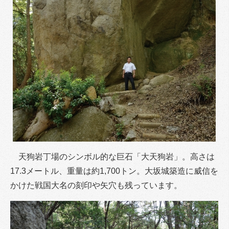
天狗岩丁場のシンボル的な巨石「大天狗岩」。高さは
17.3メートル、重量は約1,700トン。大坂城築造に威信を
かけた戦国大名の刻印や矢穴も残っています。