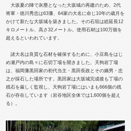
大坂夏の陣で灰塵となった大坂城の再建のため、2代
将軍・徳川秀忠は63藩、64家の大名に命じ10年の歳月を
かけて新たな大坂城を築きました。その石垣は総延長12
キロメートル、高さ32メートル。使用石材は100万個を
超えるといわれています。
諸大名は良質な石材を確保するために、小豆島をはじ
め瀬戸内の島々に石切丁場を開きました。天狗岩丁場
は、福岡藩黒田家の初代当主・黒田長政とその嫡男・忠
之が採石した場所です。黒田家は大坂城完成後も丁場の
残石を厳しく監視し、天狗岩丁場にはいまも666個の残
石が存在しています（岩谷地区全体では1,600個を超え
る）。