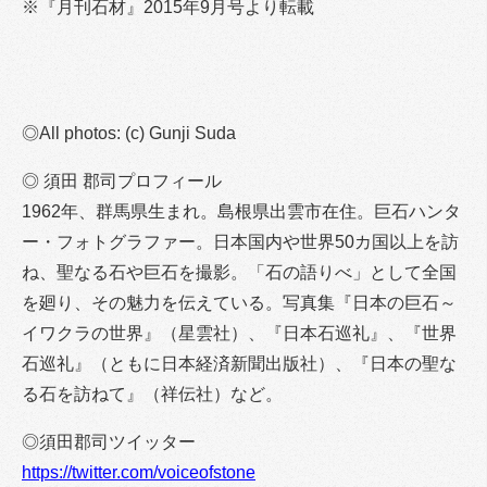
※『月刊石材』2015年9月号より転載
◎All photos: (c) Gunji Suda
◎ 須田 郡司プロフィール
1962年、群馬県生まれ。島根県出雲市在住。巨石ハンタ
ー・フォトグラファー。日本国内や世界50カ国以上を訪
ね、聖なる石や巨石を撮影。「石の語りべ」として全国
を廻り、その魅力を伝えている。写真集『日本の巨石～
イワクラの世界』（星雲社）、『日本石巡礼』、『世界
石巡礼』（ともに日本経済新聞出版社）、『日本の聖な
る石を訪ねて』（祥伝社）など。
◎須田郡司ツイッター
https://twitter.com/voiceofstone