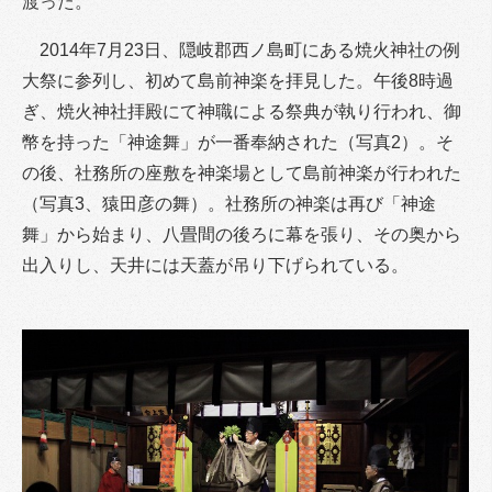
渡った。
2014年7月23日、隠岐郡西ノ島町にある焼火神社の例
大祭に参列し、初めて島前神楽を拝見した。午後8時過
ぎ、焼火神社拝殿にて神職による祭典が執り行われ、御
幣を持った「神途舞」が一番奉納された（写真2）。そ
の後、社務所の座敷を神楽場として島前神楽が行われた
（写真3、猿田彦の舞）。社務所の神楽は再び「神途
舞」から始まり、八畳間の後ろに幕を張り、その奥から
出入りし、天井には天蓋が吊り下げられている。