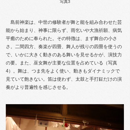
写真3
島前神楽は、中世の修験者が舞と能を組み合わせた芸
能から始まり、神事に限らず、雨乞いや大漁祈願、病気
平癒のために奉られた。その特徴は、まず舞台の小さ
さ。二間四方、奏楽が四畳、舞人が残りの四畳を使うの
で、いかに大きく動きのある舞いを見せるかが、演技力
の要。また、巫女舞が主要な位置を占めている（写真
4）。舞は、つま先をよく使い、動きもダイナミックで
見ていて飽きない。笛は使わず、太鼓と手打鉦だけの演
奏がより普遍性を感じさせる。