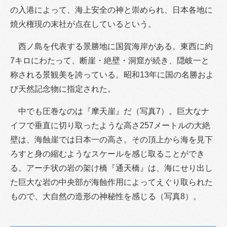
の入港によって、海上安全の神と崇められ、日本各地に
焼火権現の末社が点在しているという。
西ノ島を代表する景勝地に国賀海岸がある。東西に約
7キロにわたって、断崖・絶壁・洞窟が続き、隠岐一と
称される景観美を誇っている。昭和13年に国の名勝およ
び天然記念物に指定された。
中でも圧巻なのは『摩天崖』だ（写真7）。巨大なナ
イフで垂直に切り取ったような高さ257メートルの大絶
壁は、海蝕崖では日本一の高さ。その頂上から海を見下
ろすと身の縮むようなスケールを感じ取ることができ
る。アーチ状の岩の架け橋『通天橋』は、海にせり出し
た巨大な岩の中央部が海蝕作用によってえぐり取られた
もので、大自然の造形の神秘性を感じる（写真8）。