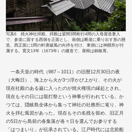
写真6 焼火神社拝殿。拝殿は梁間3間桁行4間の入母屋造妻入
で、参道に面する西側を正面とし、南側は断崖に乗り出す形の懸
造。西正面に1間の軒唐破風の向拝を付け、東側には神饌所が付
属する。寛文13年（1673年）の建造で、屋根は銅板葺。
一条天皇の時代（987～1011）の旧暦12月30日の夜
（大晦日）、海上から火が3つ浮かび上がり、その火が
現在社殿のある巌に入ったのが焼火権現の縁起とされ、
現在もその日には龍灯祭という神事が行われている。か
つては、隠岐島全体から集って神社の社務所に篭り、神
火を拝む風習があった。現在もその名残を留め、旧正月
の5日から島前の各集落が各々日を選んでお参りする
「はつまいり」が伝承されている。江戸時代には北前船