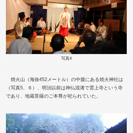
写真4
焼火山（海抜452メートル）の中腹にある焼火神社は
（写真5、６）、明治以前は神仏混淆で雲上寺という寺
であり、地蔵菩薩のご本尊が祀られていた。