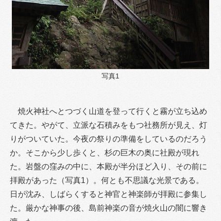
写真1
焼火神社へとつづく山道を登って行くと霧が立ち込め
てきた。やがて、立派な石積みをもつ社務所が見え、灯
りがついていた。今夜の祭りの準備をしているのだろう
か。そこから少し歩くと、杉の巨木の奥に社殿が現れ
た。岩盤の窪みの中に、本殿が半分ほど入り、その前に
拝殿があった（写真1）。何とも不思議な光景である。
日が沈み、しばらくすると神官と神楽師が拝殿に参集し
た。厳かな神事の後、島前神楽の音が焼火山の闇に響き