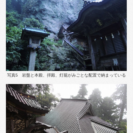
写真5 岩盤と本殿、拝殿、灯籠がみごとな配置で納まっている